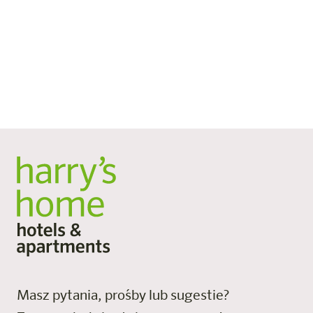
przywilejem, lecz czymś oczywistym, o co wspólnie z
organizacją WfW walczymy.
Dowiedz się więcej
Masz pytania, prośby lub sugestie?