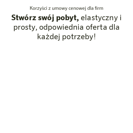
Korzyści z umowy cenowej dla firm
Stwórz swój pobyt,
elastyczny i
prosty, odpowiednia oferta dla
każdej potrzeby!
Stałe stawki biznesowe przez cały rok (z
wyjątkiem kilku terminów targów)
Ważność między lokalizacjami w trzech krajach