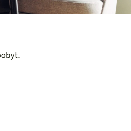
pobyt.
jesz śniadanie, czy jest sprzątane
est również mile widziany.