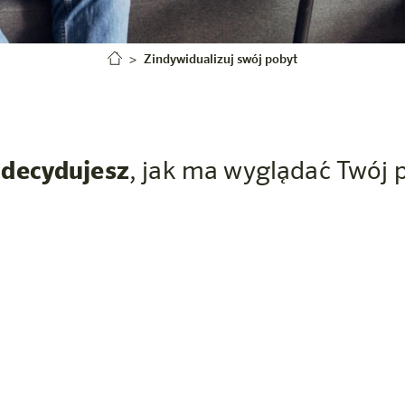
Zindywidualizuj swój pobyt
 decydujesz
, jak ma wyglądać Twój 
om. Możesz wybrać, jak duże jest studio, jak często i ile 
z kuchnią i ekspresem Nespresso lub bez. Twój zwierzak j