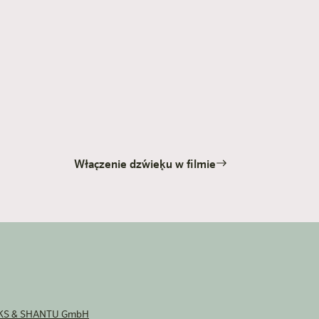
Włączenie dźwięku w filmie
KS & SHANTU GmbH