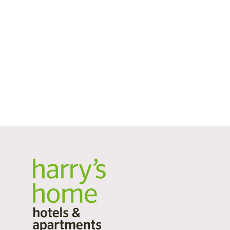
swobody w podejmowaniu własnych decyzji. Hara
zestaw do budowy hotelu
z domu Harrego. Poz
samodzielnie decydować o tym, czego chce i kie
sprzątanie pokoju. Czy naprawdę potrzebujesz 
oczywiście trzeba za nie codziennie płacić.
W domu Harry’ego gość ma wybór, czy naprawdę