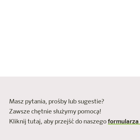
ld Ultsch wynalazł więc
wala on każdemu
dy. Na przykład codzienne
tego codziennie? Bo wtedy
 tego chce.
Masz pytania, prośby lub sugestie?
Zawsze chętnie służymy pomocą!
Kliknij tutaj, aby przejść do naszego
formularza