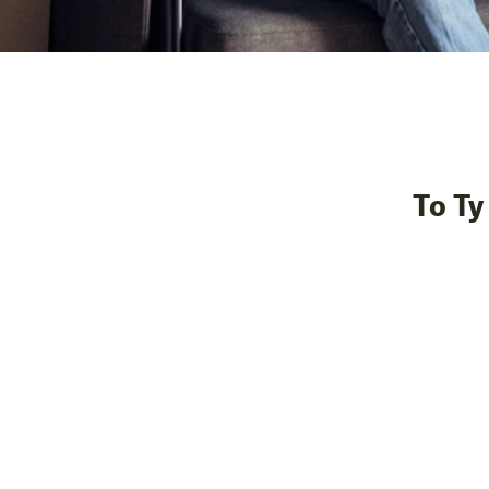
To Ty
Ustawiasz swoje studio jak swój d
codziennie czy rzadziej, 