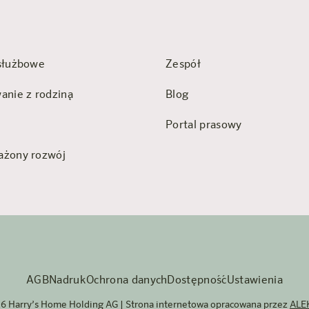
służbowe
Zespół
anie z rodziną
Blog
Portal prasowy
żony rozwój
AGB
Nadruk
Ochrona danych
Dostępność
Ustawienia
26 Harry’s Home Holding AG | Strona internetowa opracowana przez
ALE