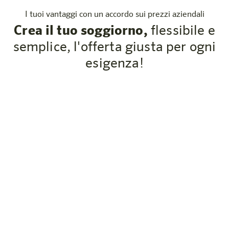
I tuoi vantaggi con un accordo sui prezzi aziendali
Crea il tuo soggiorno,
flessibile e
semplice, l'offerta giusta per ogni
esigenza!
Tariffe commerciali fisse tutto l’anno (ad
eccezione di alcune date delle fiere)
Validità cross-location in tre paesi