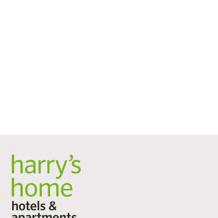
Schweiz
harry's home Zürich-Limmattal
Industriestrasse 160-162
8957
Spreitenbach
,
Schweiz
+41 447 975 266
zuerich-zl@harrys-home.com
Mehr erfahren