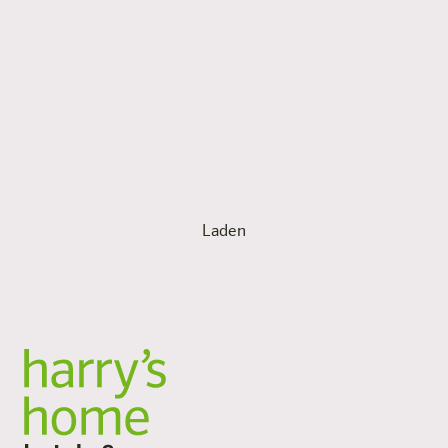
die Generationen verbinden und gemeinsame
Erinnerungen schaffen. Erkundet die kulturellen und
kulinarischen Highlights eurer Urlaubsregion und macht
sie zu eurem zweiten Zuhause. Egal ob
Abenteuerwanderung mit Alpakas, Sightseeing per
Fahrrad, Verkostung lokaler Köstlichkeiten oder
entspannende Stunden in der Therme, unsere
Hotelangebote bieten euch das rundum perfekte
Urlaubserlebnis am harry’s home Standort eurer Wahl.
Laden