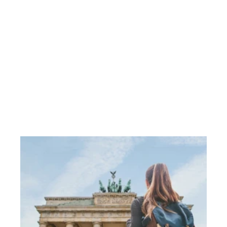
perfekten Ort für deinen Aufenthalt.
2) Geben Sie beim Buchungsprozess den Rabattcode
ein:
Verwende bitte den Rabattcode „Magenta24„. Gib
diesen Code einfach im entsprechenden Feld während
des Buchungsvorgangs auf unserer Website ein.
3) Genieße deinen Aufenthalt!