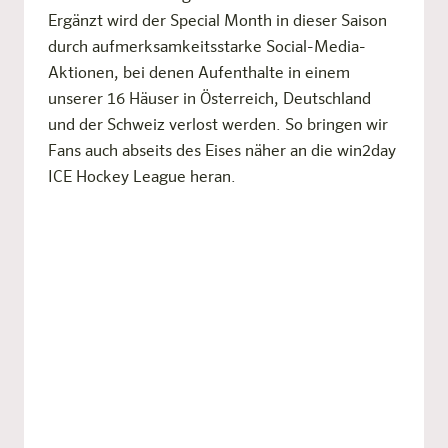
Ergänzt wird der Special Month in dieser Saison
durch aufmerksamkeitsstarke Social-Media-
Aktionen, bei denen Aufenthalte in einem
unserer 16 Häuser in Österreich, Deutschland
und der Schweiz verlost werden. So bringen wir
Fans auch abseits des Eises näher an die win2day
ICE Hockey League heran.
Hands-On-The-Trophy
Event dieses Jahr im harry's
home Villach
Zum dritten Mal in Folge wird ein harry’s